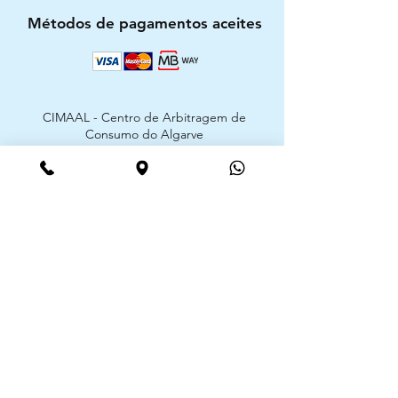
Métodos de pagamentos aceites
CIMAAL - Centro de Arbitragem de
Consumo do Algarve
Telf. :
+351 289 823 135
E-Mail:
info@consumoalgarve.pt
CIMAAL website:
Junte-se à lista de emails e não
perca as novidades
Insira o seu email aqui