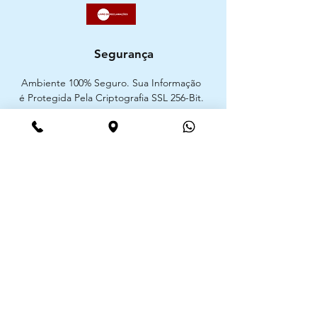
Segurança
Ambiente 100% Seguro. Sua Informação
é Protegida Pela Criptografia SSL 256-Bit.
Métodos de pagamentos aceites
CIMAAL - Centro de Arbitragem de
Consumo do Algarve
Telf. :
+351 289 823 135
E-Mail:
info@consumoalgarve.pt
CIMAAL website: