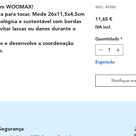
 com WOOMAX!
SKU: 49355
ra para tocar. Mede 26x11,5x4,5cm
Preço
11,65 €
ológica e sustentável com bordas
IVA incl.
vitar lascas ou danos durante o
Quantidade
*
dos e desenvolve a coordenação
o.
Esgotado
Notifique-me
Segurança