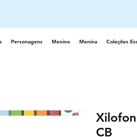
s
Personagens
Menino
Menina
Coleções Es
Xilofo
CB